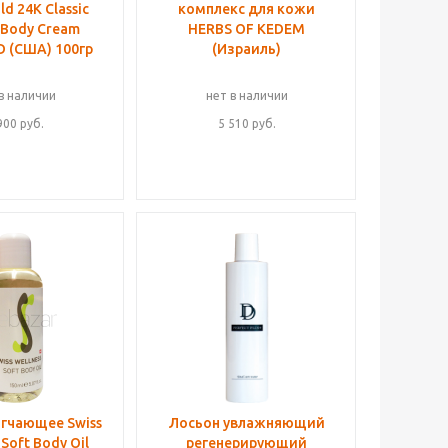
ld 24K Classic
комплекс для кожи
 Body Cream
HERBS OF KEDEM
 (США) 100гр
(Израиль)
в наличии
нет в наличии
900
руб.
5 510
руб.
гчающее Swiss
Лосьон увлажняющий
 Soft Body Oil
регенерирующий