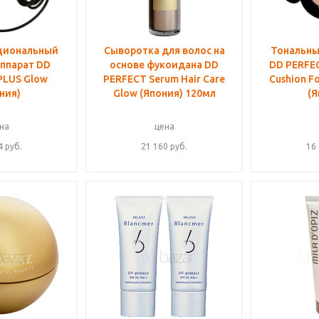
циональный
Сыворотка для волос на
Тональны
ппарат DD
основе фукоидана DD
DD PERFEC
PLUS Glow
PERFECT Serum Hair Care
Cushion F
ния)
Glow (Япония) 120мл
(Я
на
цена
4
руб.
21 160
руб.
16