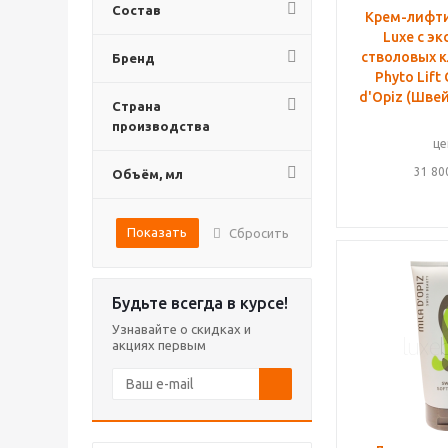
Состав
Крем-лифти
Luxe с э
стволовых к
Бренд
Phyto Lift
d'Opiz (Шве
Страна
производства
це
31 80
Объём, мл
Показать
Сбросить
Будьте всегда в курсе!
Узнавайте о скидках и
акциях первым