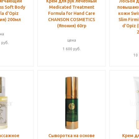
мягчающий
Крем для рук лечебный
Лосьон д
ss Soft Body
Medicated Treatment
повышающ
la d'Opiz
Formula for Hand Care
кожи Swis
ия) 200мл
CHANSON COSMETICS
Slim Firm
(Япония) 60гр
d'Opiz 
на
цена
0
руб.
1 600
руб.
10
ассажное
Сыворотка на основе
Крем дл