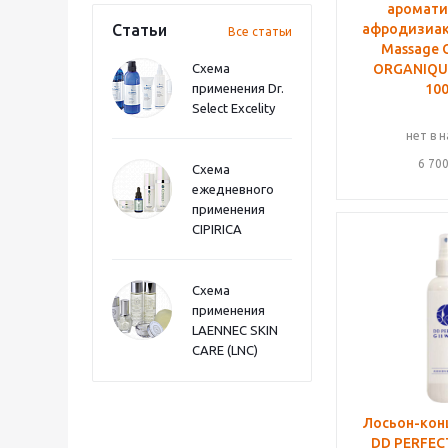
аромати
Статьи
афродизиак
Все статьи
Massage O
Схема
ORGANIQUE
применения Dr.
10
Select Excelity
нет в 
6 70
Схема
ежедневного
применения
CIPIRICA
Схема
применения
LAENNEC SKIN
CARE (LNC)
Лосьон-кон
DD PERFECT