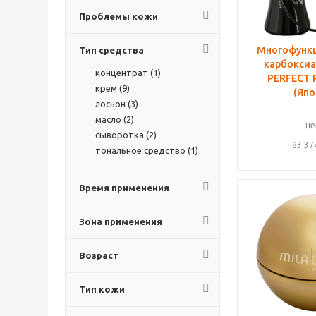
массаж (
2
)
Проблемы кожи
омоложение (
3
)
питание (
4
)
Многофунк
Тип средства
после лазерных
процедур (
1
)
карбоксиа
концентрат (
1
)
похудение (
1
)
PERFECT 
крем (
9
)
регенерация (
5
)
(Япо
лосьон (
3
)
себорегулирование (
3
)
масло (
2
)
тонизирование (
4
)
це
сыворотка (
2
)
увлажнение (
11
)
83 37
тональное средство (
1
)
укрепление сосудов (
4
)
упругость (
3
)
успокаивающее
Время применения
действие (
7
)
уход за кожей головы
(
2
)
Зона применения
Возраст
Тип кожи