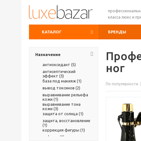
профессиональн
класса люкс и п
КАТАЛОГ
БРЕНДЫ
Профе
Назначение
ног
антиоксидант (
5
)
антисептический
эффект (
3
)
база под макияж (
1
)
По популярности
вывод токсинов (
2
)
выравнивание рельефа
кожи (
1
)
выравнивание тона
кожи (
3
)
защита от солнца (
1
)
защита, восстановление
(
1
)
коррекция фигуры (
1
)
лифтинг (
2
)