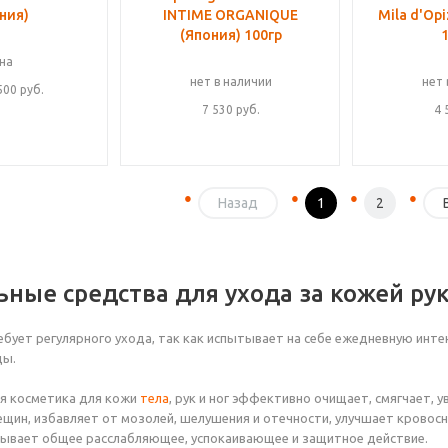
ния)
INTIME ORGANIQUE
Mila d'Op
(Япония) 100гр
на
нет в наличии
нет 
500 руб.
7 530
руб.
4 
Назад
1
2
ные средства для ухода за кожей рук
ребует регулярного ухода, так как испытывает на себе ежедневную инте
ды.
я косметика для кожи
тела
, рук и ног эффективно очищает, смягчает, 
ещин, избавляет от мозолей, шелушения и отечности, улучшает кровосн
зывает общее расслабляющее, успокаивающее и защитное действие.