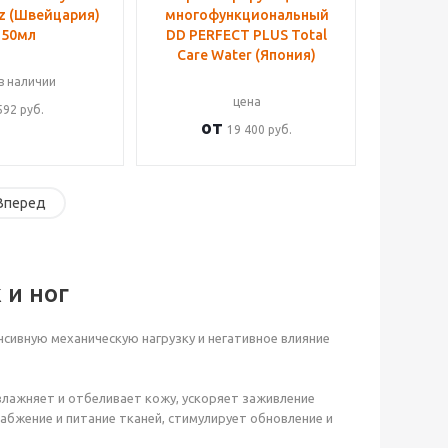
iz (Швейцария)
многофункциональный
150мл
DD PERFECT PLUS Total
Care Water (Япония)
в наличии
цена
592
руб.
от
19 400 руб.
Вперед
 и ног
нсивную механическую нагрузку и негативное влияние
увлажняет и отбеливает кожу, ускоряет заживление
абжение и питание тканей, стимулирует обновление и