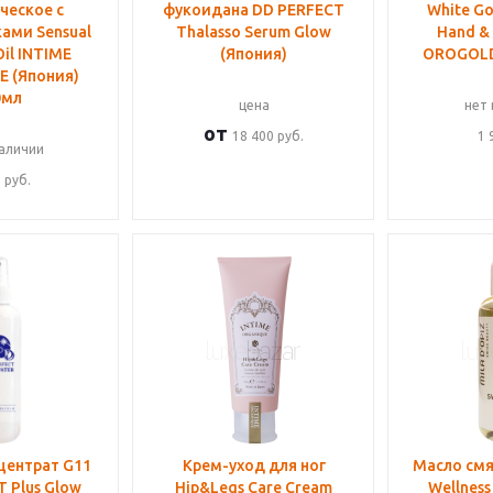
ческое с
фукоидана DD PERFECT
White Go
ами Sensual
Thalasso Serum Glow
Hand &
il INTIME
(Япония)
OROGOLD
 (Япония)
0мл
цена
нет 
от
18 400 руб.
1 
наличии
0
руб.
центрат G11
Крем-уход для ног
Масло смя
 Plus Glow
Hip&Legs Care Cream
Wellness