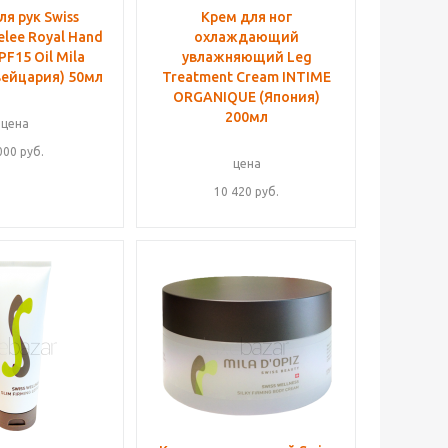
ля рук Swiss
Крем для ног
elee Royal Hand
охлаждающий
PF15 Oil Mila
увлажняющий Leg
вейцария) 50мл
Treatment Cream INTIME
ORGANIQUE (Япония)
200мл
цена
000
руб.
цена
10 420
руб.