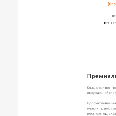
(Япо
це
от
14 
Премиаль
Кожа рук и ног т
окружающей сре
Профессиональна
мелких травм, тр
рост клеток, ока