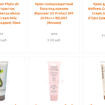
нг Phyto de
Крем солнцезащитный
Крем д
кстрактом
база под макияж
Wellness G
леток яблок
Blancmer UV Protect SPF
Cream S
 Cream Mila
20 PA+++ RELENT
d'Opiz (Ш
йцария) 50мл
(Япония)
на
цена
4 
0
руб.
9 300
руб.