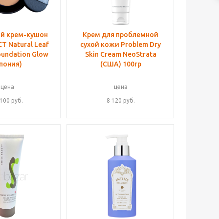
й крем-кушон
Крем для проблемной
T Natural Leaf
сухой кожи Problem Dry
oundation Glow
Skin Cream NeoStrata
пония)
(США) 100гр
цена
цена
 100
руб.
8 120
руб.