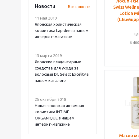
Лосьон с
Новости
Все новости
Swiss Wellne
Lotion Mi
11 мая 2019
(Швейцар
Японская холистическая
косметика Lapidem в нашем
це
интернет-магазине
6 40
13 марта 2019
Японские плацентарные
средства для ухода за
волосами Dr. Select Excelity в
нашем каталоге
25 октября 2018
Новая японская интимная
косметика INTIME
ORGANIQUE в нашем
интернт-магазине
Масло м