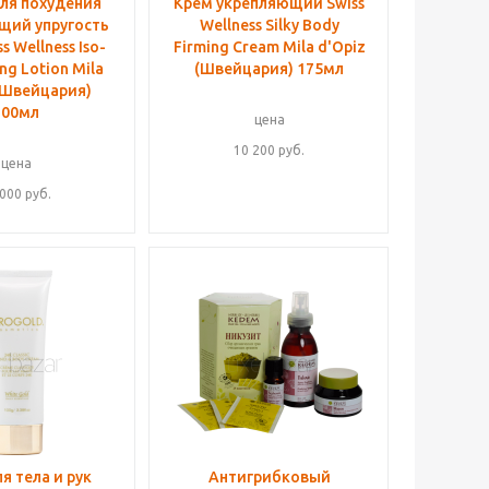
ля похудения
Крем укрепляющий Swiss
ий упругость
Wellness Silky Body
s Wellness Iso-
Firming Cream Mila d'Opiz
ing Lotion Mila
(Швейцария) 175мл
(Швейцария)
200мл
цена
10 200
руб.
цена
 000
руб.
я тела и рук
Антигрибковый