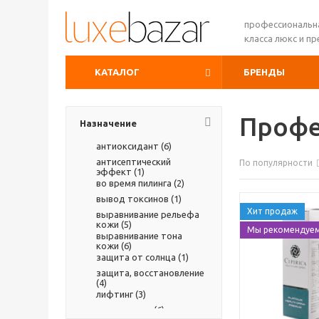
профессиональн
класса люкс и п
КАТАЛОГ
БРЕНДЫ
Профе
Назначение
антиоксидант (
6
)
антисептический
По популярности
эффект (
1
)
во время пилинга (
2
)
вывод токсинов (
1
)
Хит продаж
выравнивание рельефа
кожи (
5
)
Мы рекомендуе
выравнивание тона
кожи (
6
)
защита от солнца (
1
)
защита, восстановление
(
4
)
лифтинг (
3
)
омоложение (
6
)