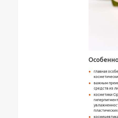
Особенно
главная особе
косметически
важным преим
средств из ли
косметики Ci
гиперпигмент
увлажненност
пластических
космецевтика