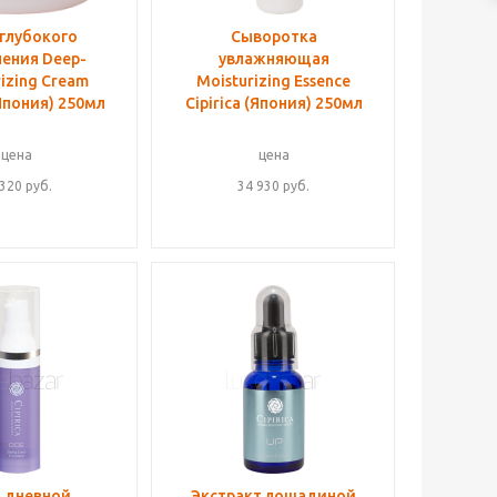
глубокого
Сыворотка
ения Deep-
увлажняющая
izing Cream
Moisturizing Essence
(Япония) 250мл
Cipirica (Япония) 250мл
цена
цена
 320
руб.
34 930
руб.
 дневной
Экстракт лошадиной