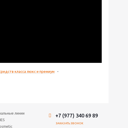
редств класса люкс и премиум
•
нальные линии
+7 (977) 340 69 89
IES
ЗАКАЗАТЬ ЗВОНОК
osmetic