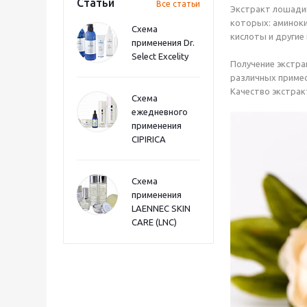
Статьи
Все статьи
Экстракт лошадин
которых: аминоки
Схема
кислоты и другие
применения Dr.
Select Excelity
Получение экстра
различных примес
Качество экстрак
Схема
ежедневного
применения
CIPIRICA
Схема
применения
LAENNEC SKIN
CARE (LNC)