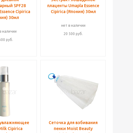
арный SPF28
плаценты Umapla Essence
Essence Cipirica
Cipirica (Япония) 30мл
ния) 30мл
нет в наличии
в наличии
20 500
руб.
600
руб.
 увлажняющее
Сеточка для взбивания
ilk Cipirica
пенки Moist Beauty