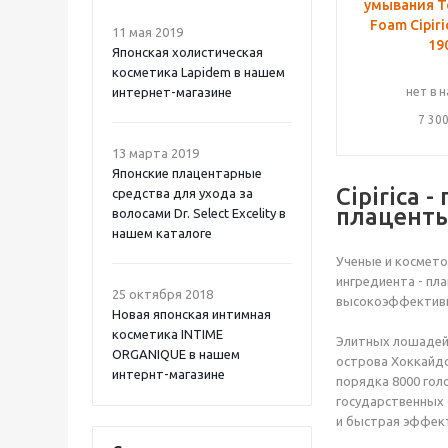
умывания To
Foam Cipiri
11 мая 2019
19
Японская холистическая
косметика Lapidem в нашем
интернет-магазине
нет в 
7 30
13 марта 2019
Японские плацентарные
Cipirica
средства для ухода за
плацент
волосами Dr. Select Excelity в
нашем каталоге
Ученые и космето
ингредиента - пл
25 октября 2018
высокоэффективн
Новая японская интимная
косметика INTIME
Элитных лошадей
ORGANIQUE в нашем
острова Хоккайдо
интернт-магазине
порядка 8000 гол
государственных 
и быстрая эффект