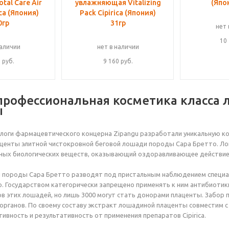
tal Care Air
увлажняющая Vitalizing
(Япо
ca (Япония)
Pack Cipirica (Япония)
0гр
31гр
нет 
10
наличии
нет в наличии
0
руб.
9 160
руб.
 - профессиональная косметика класса
ы
логи фармацевтического концерна Zipangu разработали уникальную кос
аценты элитной чистокровной беговой лошади породы Сара Бретто. Л
ых биологических веществ, оказывающий оздоравливающее действие н
 породы Сара Бретто разводят под пристальным наблюдением специал
. Государством категорически запрещено применять к ним антибиотики
ов этих лошадей, но лишь 3000 могут стать донорами плаценты. Забор
органов. По своему составу экстракт лошадиной плаценты совместим с
ивность и результативность от применения препаратов Cipirica.