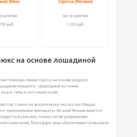
ния) 80мл
Cipirica (Япония)
в наличии
нет в наличии
 700
руб.
1 230
руб.
 люкс на основе лошадиной
метическую линию Cipirica на основе редкого
ошадиная плацента - природный источник
а все типы и состояния кожи.
истов только на экологически чистых пастбищах
 и гормональные препараты. Во всей Японии имеется
 плаценты возможен только после разрешения
 клетками кожи, благодаря чему обеспечивается высокая