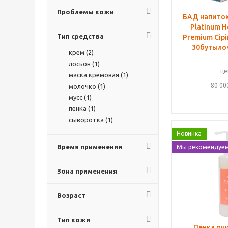
осветление (
6
)
Проблемы кожи
очищение (
1
)
БАД напито
Platinum H
питание (
4
)
Тип средства
Premium Cipi
после лазерных
процедур (
2
)
30бутылоч
крем (
2
)
регенерация (
5
)
лосьон (
1
)
себорегулирование (
1
)
це
маска кремовая (
1
)
тонизирование (
5
)
80 00
молочко (
1
)
увлажнение (
8
)
мусс (
1
)
укрепление сосудов (
3
)
пенка (
1
)
упругость (
6
)
сыворотка (
1
)
успокаивающее
действие (
6
)
Новинка
Время применения
Мы рекомендуе
Зона применения
Возраст
Тип кожи
Пенка о