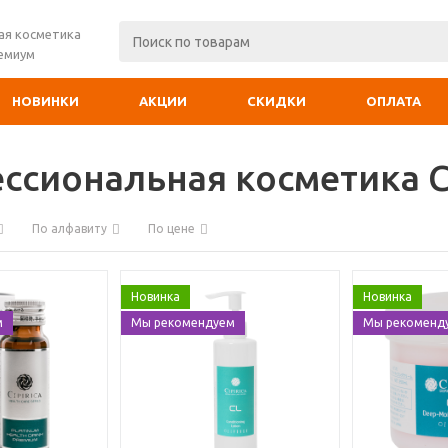
ая косметика
ремиум
НОВИНКИ
АКЦИИ
СКИДКИ
ОПЛАТА
ссиональная косметика C
По алфавиту
По цене
Новинка
Новинка
м
Мы рекомендуем
Мы рекоменд