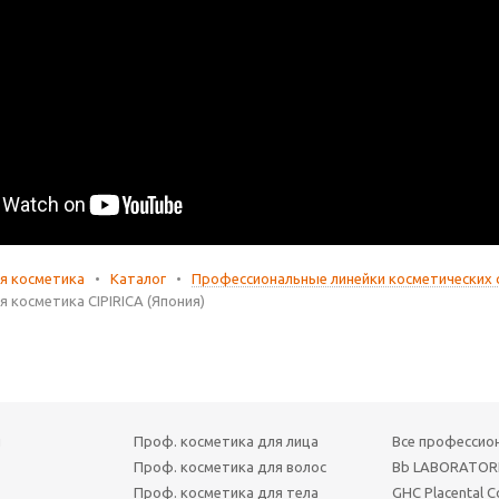
я косметика
•
Каталог
•
Профессиональные линейки косметических с
 косметика CIPIRICA (Япония)
ы
Проф. косметика для лица
Все профессио
Проф. косметика для волос
Bb LABORATOR
Проф. косметика для тела
GHC Placental C