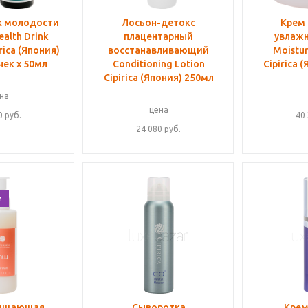
к молодости
Лосьон-детокс
Крем 
ealth Drink
плацентарный
увлажн
rica (Япония)
восстанавливающий
Moistur
ек x 50мл
Conditioning Lotion
Cipirica 
Cipirica (Япония) 250мл
на
цена
0
руб.
40
24 080
руб.
м
чищающая
Сыворотка
Крем