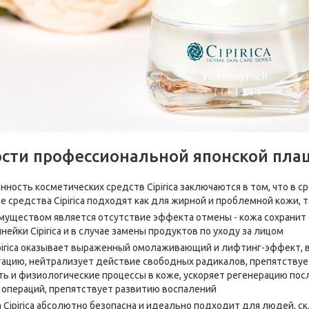
сти профессиональной японской плац
нность косметических средств Cipirica заключаются в том, что в с
е средства Cipirica подходят как для жирной и проблемной кожи, т
уществом является отсутствие эффекта отмены - кожа сохранит 
нейки Cipirica и в случае замены продуктов по уходу за лицом
pirica оказывает выраженный омолаживающий и лифтинг-эффект, в
ацию, нейтрализует действие свободных радикалов, препятству
ь и физиологические процессы в коже, ускоряет регенерацию пос
 операций, препятствует развитию воспалений
 Cipirica абсолютно безопасна и идеально подходит для людей, ск