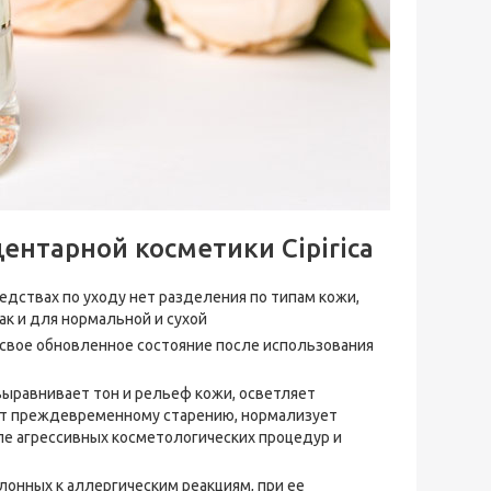
ентарной косметики Cipirica
редствах по уходу нет разделения по типам кожи,
ак и для нормальной и сухой
свое обновленное состояние после использования
ыравнивает тон и рельеф кожи, осветляет
ет преждевременному старению, нормализует
ле агрессивных косметологических процедур и
лонных к аллергическим реакциям, при ее