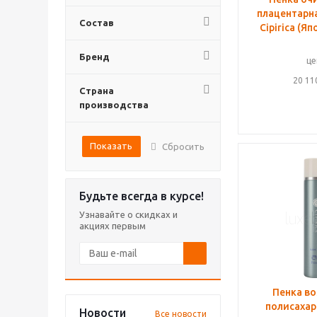
плацентарна
Состав
Cipirica (Я
Бренд
це
20 11
Страна
производства
Показать
Сбросить
Будьте всегда в курсе!
Узнавайте о скидках и
акциях первым
Пенка в
полисахар
Новости
Все новости