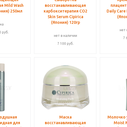
я Mild Wash
восстанавливающая
плацент
пония) 250мл
карбокситерапия CO2
Daily Care 
Skin Serum Cipirica
(Япо
(Япония) 120гр
на
нет 
0
руб.
нет в наличии
7 
7 100
руб.
оздушная
Маска
Молочко
идная для
восстанавливающая
Moist M